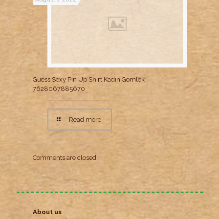
Guess Sexy Pin Up Shirt Kadın Gömlek
7628067885670
Read more
Comments are closed.
About us