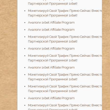
Партнерской Программой 1xbet!
Монетизируй Свой Трафик Прямо Сейчас Вместе С
Партнерской Программой 1xbet!
Аналоги 1xbet Affiliate Program
Аналоги 1xbet Affiliate Program
Монетизируй Свой Трафик Прямо Сейчас Вместе С
Партнерской Программой 1xbet!
Аналоги 1xbet Affiliate Program
Монетизируй Свой Трафик Прямо Сейчас Вместе С
Партнерской Программой 1xbet!
Аналоги 1xbet Affiliate Program
Монетизируй Свой Трафик Прямо Сейчас Вместе С
Партнерской Программой 1xbet!
Монетизируй Свой Трафик Прямо Сейчас Вместе С
Партнерской Программой 1xbet!
Аналоги 1xbet Affiliate Program
Монетизируй Свой Трафик Прямо Сейчас Вместе С
Партнерской Программой 1xbet!