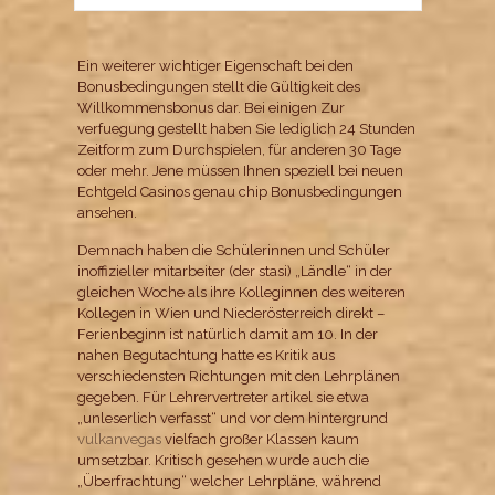
Ein weiterer wichtiger Eigenschaft bei den
Bonusbedingungen stellt die Gültigkeit des
Willkommensbonus dar. Bei einigen Zur
verfuegung gestellt haben Sie lediglich 24 Stunden
Zeitform zum Durchspielen, für anderen 30 Tage
oder mehr. Jene müssen Ihnen speziell bei neuen
Echtgeld Casinos genau chip Bonusbedingungen
ansehen.
Demnach haben die Schülerinnen und Schüler
inoffizieller mitarbeiter (der stasi) „Ländle“ in der
gleichen Woche als ihre Kolleginnen des weiteren
Kollegen in Wien und Niederösterreich direkt –
Ferienbeginn ist natürlich damit am 10. In der
nahen Begutachtung hatte es Kritik aus
verschiedensten Richtungen mit den Lehrplänen
gegeben. Für Lehrervertreter artikel sie etwa
„unleserlich verfasst“ und vor dem hintergrund
vulkanvegas
vielfach großer Klassen kaum
umsetzbar. Kritisch gesehen wurde auch die
„Überfrachtung“ welcher Lehrpläne, während