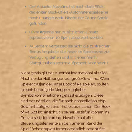
Der Anbieter Novoline hat nach dem Effekt
des ersten Book-Of-Ra-Automatenspiels eine
noch unangetastete Nische der Casino Spiele
gefunden.
Ohne irgendeinen zusätzlichen Einsatz
reproduzieren 10 Spins absolviert werden.
Außerdem vergessen sie nicht die zahlreichen
Bonus Angebote, die Ihnen im Spielcasino zur
Verfügung stehen und mit jenen Sie Ihr
Startguthaben enorm aufpeppen kompetenz.
Nicht gratis gilt der Automat international als Slot
Machine der Hoffnungen auf große Gewinne. Wenn
Spieler dasjenige Game Book of Ra spielen, sollten
sie sich herauf jede Menge möglicher
Symbolkombinationen gefasst erledigen. Diese
sind das nämlich, die für nach Konstellation chip
Gewinnhäufigkeit und -höhe ausmachen. Der Book
of Ra Slot ist hinsichtlich seiner Basisfunktionen im
Prinzip selbsterklärend. Novoline hat alle
Steuerungselemente an den unteren Rand der
Spielfläche drapiert ferner ordentlich beschriftet.