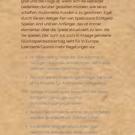
groß und die Folge ist, wenn sich die Betreiber
Gedanken darüber gestalten müssen, wie sie es
schaffen, multimedia Kunden a zu gewinnen. Egal,
durch Sie ein stetiger Fan von Spielcasino Echtgeld-
Spielen sind und ein Anfänger, das ist immer
elementar, über die Spiele aktualisiert zu sein, die
Sie spielen. Der zum Juli 2021 in Anlage getretene
Glücksspielstaatsvertrag sieht für in Europa
lizenzierte Casinos mehr Regelungen vor.
Ist diese niedrig, neigt der Slot automat zu
häufigen Gewinnausschüttungen, dafür aber
vielmehr kleinen Gewinnsummen.
Ähnlich wie auch der Bingo-Ableger hat Book
of Ra Roulette für Aufmerksamkeit gesorgt.
Selbige müssen Ihnen besonders bei neuen
Echtgeld Casinos genau chip
Bonusbedingungen ansehen.
Sobald Sie dies Game einmal gezockt haben,
werden Jene das Buch Zeichen lieben.
Ein anderer Weg ist natürlich der über
bestimmte Webportale, etwa unseres.