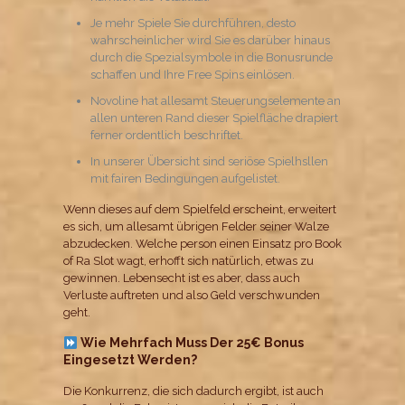
Je mehr Spiele Sie durchführen, desto
wahrscheinlicher wird Sie es darüber hinaus
durch die Spezialsymbole in die Bonusrunde
schaffen und Ihre Free Spins einlösen.
Novoline hat allesamt Steuerungselemente an
allen unteren Rand dieser Spielfläche drapiert
ferner ordentlich beschriftet.
In unserer Übersicht sind seriöse Spielhsllen
mit fairen Bedingungen aufgelistet.
Wenn dieses auf dem Spielfeld erscheint, erweitert
es sich, um allesamt übrigen Felder seiner Walze
abzudecken. Welche person einen Einsatz pro Book
of Ra Slot wagt, erhofft sich natürlich, etwas zu
gewinnen. Lebensecht ist es aber, dass auch
Verluste auftreten und also Geld verschwunden
geht.
Wie Mehrfach Muss Der 25€ Bonus
Eingesetzt Werden?
Die Konkurrenz, die sich dadurch ergibt, ist auch