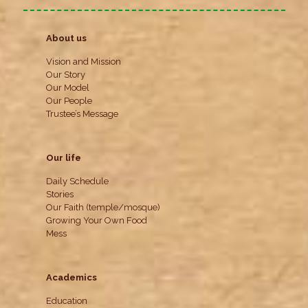
About us
Vision and Mission
Our Story
Our Model
Our People
Trustee’s Message
Our life
Daily Schedule
Stories
Our Faith (temple/mosque)
Growing Your Own Food
Mess
Academics
Education