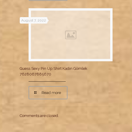
August 7, 2022
Guess Sexy Pin Up Shirt Kadın Gömlek
7628067885670
Read more
Comments are closed.