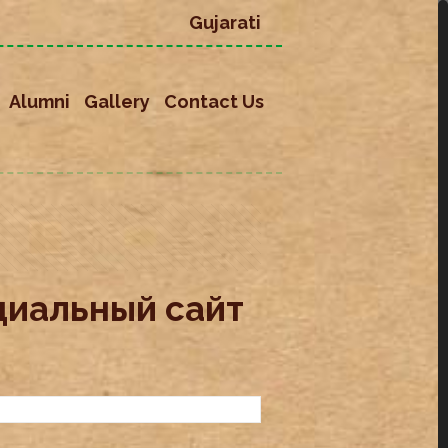
Gujarati
Alumni
Gallery
Contact Us
циальный сайт