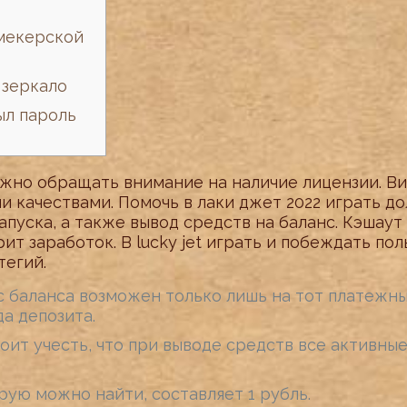
мекерской
 зеркало
был пароль
жно обращать внимание на наличие лицензии. В
 качествами. Помочь в лаки джет 2022 играть д
апуска, а также вывод средств на баланс. Кэшау
ит заработок. В lucky jet играть и побеждать п
тегий.
 баланса возможен только лишь на тот платежн
а депозита.
оит учесть, что при выводе средств все активны
рую можно найти, составляет 1 рубль.