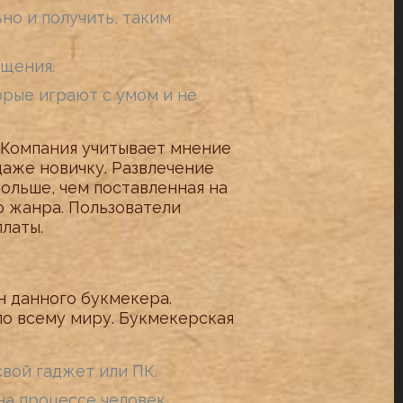
но и получить, таким
щения.
орые играют с умом и не
. Компания учитывает мнение
даже новичку. Развлечение
ольше, чем поставленная на
о жанра. Пользователи
латы.
н данного букмекера.
о всему миру. Букмекерская
вой гаджет или ПК.
а процессе человек.