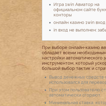
Игра 1win Авиатор на
официальном сайте бук
конторы
онлайн казино 1win вход
in вход не выполнен: за
При выборе онлайн-казино ва
обладает всеми необходимыми
настройки автоматического з
инструментом, который ускор
большой выбор тактик и стра
Вывод денежных средств с
использовался для перевод
При этом пользователю ст
автоматически сгорают.
Минимальная ставка, кото