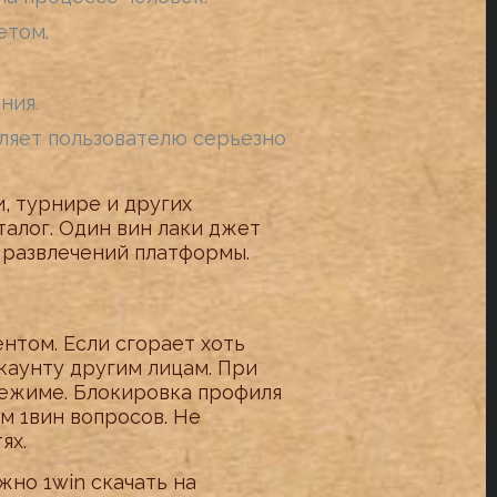
етом.
ния.
оляет пользователю серьезно
, турнире и других
талог. Один вин лаки джет
 развлечений платформы.
нтом. Если сгорает хоть
ккаунту другим лицам. При
ежиме. Блокировка профиля
м 1вин вопросов. Не
ях.
но 1win скачать на