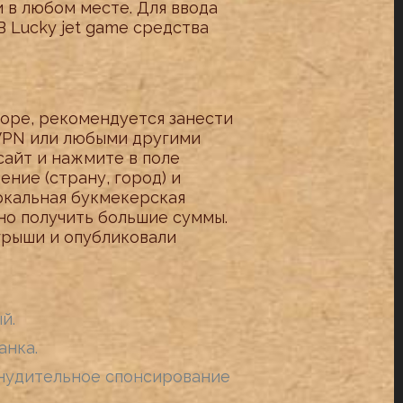
 в любом месте. Для ввода
 Lucky jet game средства
торе, рекомендуется занести
 VPN или любыми другими
сайт и нажмите в поле
ние (страну, город) и
ркальная букмекерская
но получить большие суммы.
грыши и опубликовали
й.
анка.
инудительное спонсирование