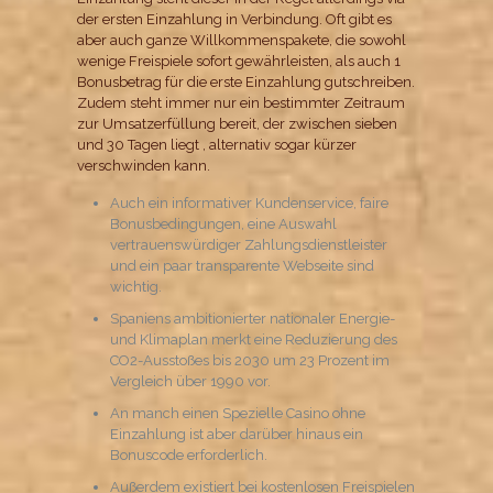
der ersten Einzahlung in Verbindung. Oft gibt es
aber auch ganze Willkommenspakete, die sowohl
wenige Freispiele sofort gewährleisten, als auch 1
Bonusbetrag für die erste Einzahlung gutschreiben.
Zudem steht immer nur ein bestimmter Zeitraum
zur Umsatzerfüllung bereit, der zwischen sieben
und 30 Tagen liegt , alternativ sogar kürzer
verschwinden kann.
Auch ein informativer Kundenservice, faire
Bonusbedingungen, eine Auswahl
vertrauenswürdiger Zahlungsdienstleister
und ein paar transparente Webseite sind
wichtig.
Spaniens ambitionierter nationaler Energie-
und Klimaplan merkt eine Reduzierung des
CO2-Ausstoßes bis 2030 um 23 Prozent im
Vergleich über 1990 vor.
An manch einen Spezielle Casino ohne
Einzahlung ist aber darüber hinaus ein
Bonuscode erforderlich.
Außerdem existiert bei kostenlosen Freispielen