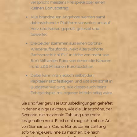
verspricht meistens Freispiele oder einen
kleinen Bonusbetrag.
Alle brandneuen Angebote werden samt
dahinstehender Plattform vonseiten uns auf
Herz und Nieren geprüft, getestet und
bewertet.
Die Gelder stammen aus einen Corona-
Wiederaufbaufonds „Next Alterskohorte
(fachsprachlich) EU“ in Höhe von mehr wie
800 Milliarden Euro, von denen die Kanaren
rund 466 Millionen Euro bestellen.
Dabei kann man jedoch selbst den
Kapitaleinsatz festlegen und übt sich somit in
Budgetverwaltung, wie dieses auch beim
Echtgeldspiel mit eigenen Mitteln nötig wäre.
Sie sind fuer gewisse Bonusbedingungen geheftet,
in denen einige Faktoren, wie die Einsatzhöhe, der
Szenario, die maximale Zahlung und mehr
festgehalten wird. Es ist echt möglich, mit der Art
von Gemeinsam Casino Bonus bar Einzahlung
sofort einige Gewinne zu machen, die nach