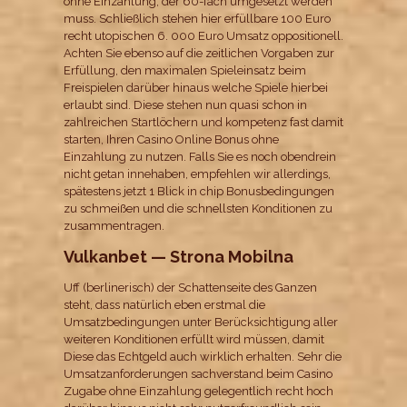
ohne Einzahlung, der 60-fach umgesetzt werden
muss. Schließlich stehen hier erfüllbare 100 Euro
recht utopischen 6. 000 Euro Umsatz oppositionell.
Achten Sie ebenso auf die zeitlichen Vorgaben zur
Erfüllung, den maximalen Spieleinsatz beim
Freispielen darüber hinaus welche Spiele hierbei
erlaubt sind. Diese stehen nun quasi schon in
zahlreichen Startlöchern und kompetenz fast damit
starten, Ihren Casino Online Bonus ohne
Einzahlung zu nutzen. Falls Sie es noch obendrein
nicht getan innehaben, empfehlen wir allerdings,
spätestens jetzt 1 Blick in chip Bonusbedingungen
zu schmeißen und die schnellsten Konditionen zu
zusammentragen.
Vulkanbet — Strona Mobilna
Uff (berlinerisch) der Schattenseite des Ganzen
steht, dass natürlich eben erstmal die
Umsatzbedingungen unter Berücksichtigung aller
weiteren Konditionen erfüllt wird müssen, damit
Diese das Echtgeld auch wirklich erhalten. Sehr die
Umsatzanforderungen sachverstand beim Casino
Zugabe ohne Einzahlung gelegentlich recht hoch