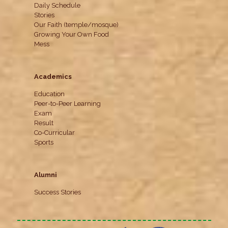
Daily Schedule
Stories
Our Faith (temple/mosque)
Growing Your Own Food
Mess
Academics
Education
Peer-to-Peer Learning
Exam
Result
Co-Curricular
Sports
Alumni
Success Stories