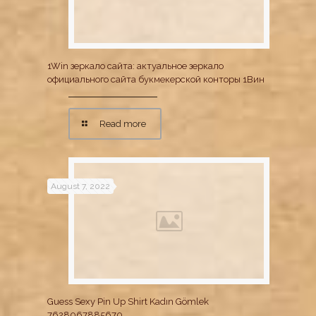
1Win зеркало сайта: актуальное зеркало
официального сайта букмекерской конторы 1Вин
Read more
August 7, 2022
Guess Sexy Pin Up Shirt Kadın Gömlek
7628067885670