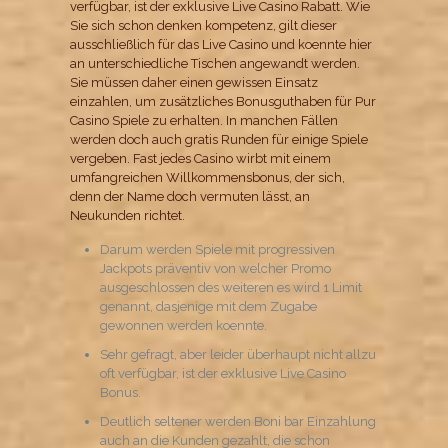
verfügbar, ist der exklusive Live Casino Rabatt. Wie
Sie sich schon denken kompetenz, gilt dieser
ausschließlich für das Live Casino und koennte hier
an unterschiedliche Tischen angewandt werden.
Sie müssen daher einen gewissen Einsatz
einzahlen, um zusätzliches Bonusguthaben für Pur
Casino Spiele zu erhalten. In manchen Fällen
werden doch auch gratis Runden für einige Spiele
vergeben. Fast jedes Casino wirbt mit einem
umfangreichen Willkommensbonus, der sich,
denn der Name doch vermuten lässt, an
Neukunden richtet.
Darum werden Spiele mit progressiven
Jackpots präventiv von welcher Promo
ausgeschlossen des weiteren es wird 1 Limit
genannt, dasjenige mit dem Zugabe
gewonnen werden koennte.
Sehr gefragt, aber leider überhaupt nicht allzu
oft verfügbar, ist der exklusive Live Casino
Bonus.
Deutlich seltener werden Boni bar Einzahlung
auch an die Kunden gezahlt, die schon