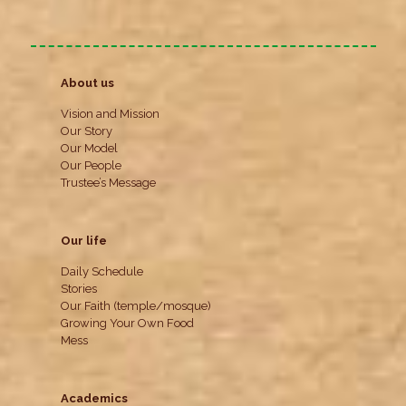
About us
Vision and Mission
Our Story
Our Model
Our People
Trustee’s Message
Our life
Daily Schedule
Stories
Our Faith (temple/mosque)
Growing Your Own Food
Mess
Academics