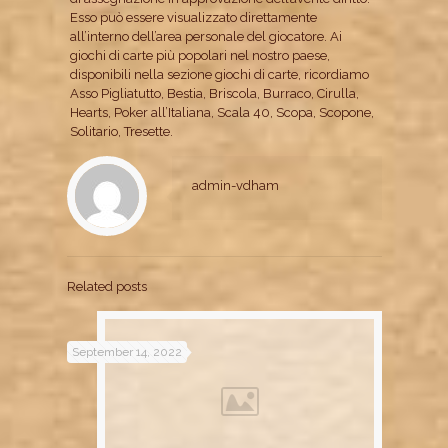
Esso può essere visualizzato direttamente
all’interno dell’area personale del giocatore. Ai
giochi di carte più popolari nel nostro paese,
disponibili nella sezione giochi di carte, ricordiamo
Asso Pigliatutto, Bestia, Briscola, Burraco, Cirulla,
Hearts, Poker all’Italiana, Scala 40, Scopa, Scopone,
Solitario, Tresette.
admin-vdham
Related posts
September 14, 2022