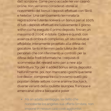
dall’iscrizione. Come pieno accade nei vari casinò
online, non verranno considerati idonei al
ricevimento del bonus i depositi effettuati con Skrill
e Neteller. Una cambiamento terminata la
registrazione l’utente riceverà un bonus pari al 100%
di tutti i depositi effettuati esclusivamente il giorno
within cui ha eseguito il primo deposito, fino an un
massimo di 200€ in totale. Codere è quindi, con
assenza di ombra di complesso, un sito risoluto e
affidabile, interamente proiettato alla difesa del
giocatore, tanto in termini pada tutela dei dati
personali che con riferimento ai controlli per la
difesa delle frodi informatiche. I requisiti di
scommessa del reward sono pari a new 45x
(addirittura 75x per il added bonus senza deposito)…
Naturalmente, poi, non mancano i giochi que tiene
live dealer, compresa tra cui troviamo quelli più
popolari delete settore, come arianne blackjack,
diverse varianti della roulette (europea, francese e
americana) oltre a baccarat e poker.
Ma an adatto vantaggio, va detto che
nonostante los angeles sua offerta limitata, non
impone in nessun caso costi aggiuntivi,