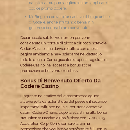
dans le cas où può scegliere dalam applicare il
codice promo Codere.
Mr Bingo ha provato for each voi il bingo online
di Codere, anche sfruttando benjamin
generoso bonus dalam benvenuto.
Diciamocelo subito, we numeri per venir
considerato un portale di gioco a dir poco notevole
Codere Casino li ha davvero tutti, e con questa
pagina ambiamo a new spiegarne nel dettaglio
tutte le qualità. Come giocatore appena registrato a
Codere Casino, hai accesso a bonus at the
promozioni di benvenuto esclusivi.
Bonus Di Benvenuto Offerto Da
Codere Casino
L’ingresso nel traffico delle scommesse agudo
attraverso la caractéristique del paese è il secondo
importante sviluppo nella super storia operativa
dalam Codere Online, dopo la sua stima alla borsa
statunitense Nasdaq e una fusione con SPAC DD3
Acquisition Corp. Come sempre la prima
promozione che vogliamo approfondire è il Bonus