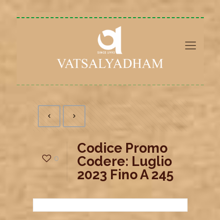
Codice Promo
0
Codere: Luglio
2023 Fino A 245