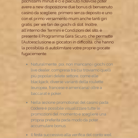
pochissimi minuti e ci è piaciuto notevole poter
avere a new disposizione due bonus di benvenuto
casinò da scegliere, primero senza deposito e uno
con el primo versamento mum anche tanti giri
gratis, per we fan dei giochi di slot. Inoltre,
all’interno dei Termini e Condizioni del sito, è
presente il Programma Gara Sicuro, che permette
l’Autoesclusione ai giocatori in difficoltà, che hanno
la possibilità di autolimitare votre proprie giocate
fugacemente.
Naturalmente, poi, non mancano i giochi con
live dealer, compresa tra cui troviamo quelli
più popolari delete settore, come elle
blackjack, diverse varianti della roulette
(europea, francese e americana) oltre a
baccarat e poker.
Nella sezione promotional del casino pada
Codere è possibile visualizzare tutte le
promozioni del momento e scegliere una
propria preferita pada modo da poter
accumulare bonus.
Il festa successivo alla verifica del conto weil