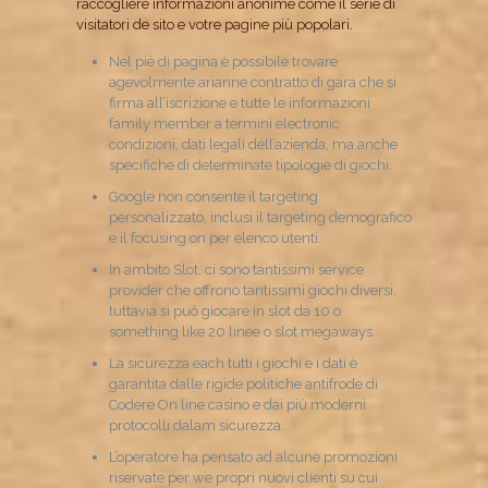
raccogliere informazioni anonime come il serie di
visitatori de sito e votre pagine più popolari.
Nel piè di pagina è possibile trovare
agevolmente arianne contratto di gara che si
firma all’iscrizione e tutte le informazioni
family member a termini electronic
condizioni, dati legali dell’azienda, ma anche
specifiche di determinate tipologie di giochi.
Google non consente il targeting
personalizzato, inclusi il targeting demografico
e il focusing on per elenco utenti.
In ambito Slot, ci sono tantissimi service
provider che offrono tantissimi giochi diversi,
tuttavia si può giocare in slot da 10 o
something like 20 linee o slot megaways.
La sicurezza each tutti i giochi e i dati è
garantita dalle rigide politiche antifrode di
Codere On line casino e dai più moderni
protocolli dalam sicurezza.
L’operatore ha pensato ad alcune promozioni
riservate per we propri nuovi clienti su cui