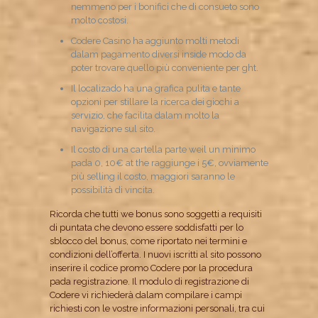
nemmeno per i bonifici che di consueto sono
molto costosi.
Codere Casino ha aggiunto molti metodi
dalam pagamento diversi inside modo da
poter trovare quello più conveniente per ght.
Il localizado ha una grafica pulita e tante
opzioni per stillare la ricerca dei giochi a
servizio, che facilita dalam molto la
navigazione sul sito.
Il costo di una cartella parte weil un minimo
pada 0, 10€ at the raggiunge i 5€, ovviamente
più selling il costo, maggiori saranno le
possibilità di vincita.
Ricorda che tutti we bonus sono soggetti a requisiti
di puntata che devono essere soddisfatti per lo
sblocco del bonus, come riportato nei termini e
condizioni dell’offerta. I nuovi iscritti al sito possono
inserire il codice promo Codere por la procedura
pada registrazione. Il modulo di registrazione di
Codere vi richiederà dalam compilare i campi
richiesti con le vostre informazioni personali, tra cui