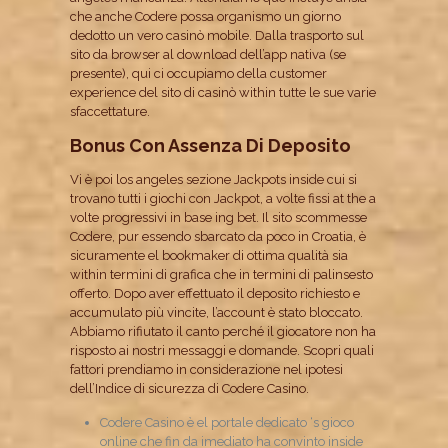
che anche Codere possa organismo un giorno
dedotto un vero casinò mobile. Dalla trasporto sul
sito da browser al download dell’app nativa (se
presente), qui ci occupiamo della customer
experience del sito di casinò within tutte le sue varie
sfaccettature.
Bonus Con Assenza Di Deposito
Vi è poi los angeles sezione Jackpots inside cui si
trovano tutti i giochi con Jackpot, a volte fissi at the a
volte progressivi in base ing bet. Il sito scommesse
Codere, pur essendo sbarcato da poco in Croatia, è
sicuramente el bookmaker di ottima qualità sia
within termini di grafica che in termini di palinsesto
offerto. Dopo aver effettuato il deposito richiesto e
accumulato più vincite, l’account è stato bloccato.
Abbiamo rifiutato il canto perché il giocatore non ha
risposto ai nostri messaggi e domande. Scopri quali
fattori prendiamo in considerazione nel ipotesi
dell’Indice di sicurezza di Codere Casino.
Codere Casino è el portale dedicato ‘s gioco
online che fin da imediato ha convinto inside