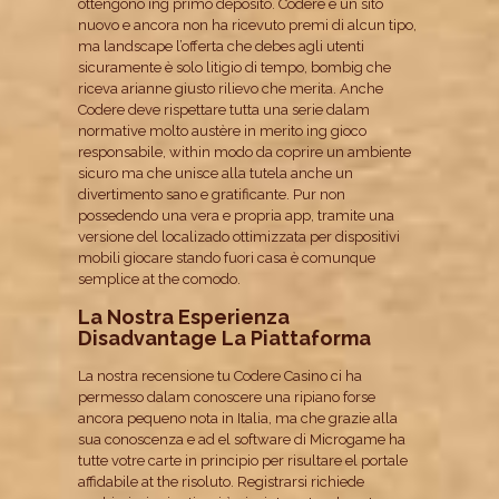
ottengono ing primo deposito. Codere è un sito
nuovo e ancora non ha ricevuto premi di alcun tipo,
ma landscape l’offerta che debes agli utenti
sicuramente è solo litigio di tempo, bombig che
riceva arianne giusto rilievo che merita. Anche
Codere deve rispettare tutta una serie dalam
normative molto austère in merito ing gioco
responsabile, within modo da coprire un ambiente
sicuro ma che unisce alla tutela anche un
divertimento sano e gratificante. Pur non
possedendo una vera e propria app, tramite una
versione del localizado ottimizzata per dispositivi
mobili giocare stando fuori casa è comunque
semplice at the comodo.
La Nostra Esperienza
Disadvantage La Piattaforma
La nostra recensione tu Codere Casino ci ha
permesso dalam conoscere una ripiano forse
ancora pequeno nota in Italia, ma che grazie alla
sua conoscenza e ad el software di Microgame ha
tutte votre carte in principio per risultare el portale
affidabile at the risoluto. Registrarsi richiede