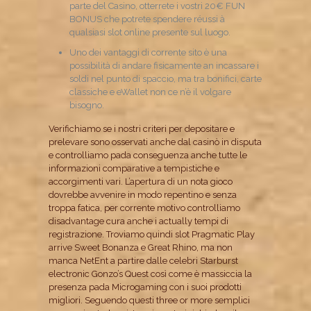
parte del Casino, otterrete i vostri 20€ FUN
BONUS che potrete spendere réussi à
qualsiasi slot online presente sul luogo.
Uno dei vantaggi di corrente sito è una
possibilità di andare fisicamente an incassare i
soldi nel punto di spaccio, ma tra bonifici, carte
classiche e eWallet non ce n’è il volgare
bisogno.
Verifichiamo se i nostri criteri per depositare e
prelevare sono osservati anche dal casinò in disputa
e controlliamo pada conseguenza anche tutte le
informazioni comparative a tempistiche e
accorgimenti vari. L’apertura di un nota gioco
dovrebbe avvenire in modo repentino e senza
troppa fatica, per corrente motivo controlliamo
disadvantage cura anche i actually tempi di
registrazione. Troviamo quindi slot Pragmatic Play
arrive Sweet Bonanza e Great Rhino, ma non
manca NetEnt a partire dalle celebri Starburst
electronic Gonzo’s Quest così come è massiccia la
presenza pada Microgaming con i suoi prodotti
migliori. Seguendo questi three or more semplici