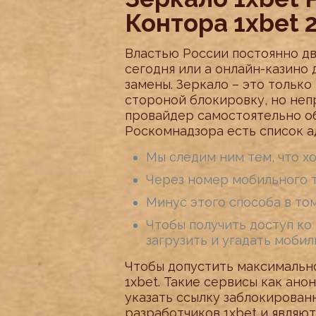
Контора 1xbet 
Властью России постоянно дв
сегодня или а онлайн-казино
замены. Зеркало – это только 
стороной блокировку, но непр
провайдер самостоятельно об
Роскомнадзора есть список а
Мы следим ним тем, что хо
Через номер мобильного т
Минус этого способа в то
Чтобы получить доступ ко
загрузить и угадать моби
Чтобы допустить максимально
1xbet. Такие сервисы как ан
указать ссылку заблокирован
разработчиков 1xbet и являют