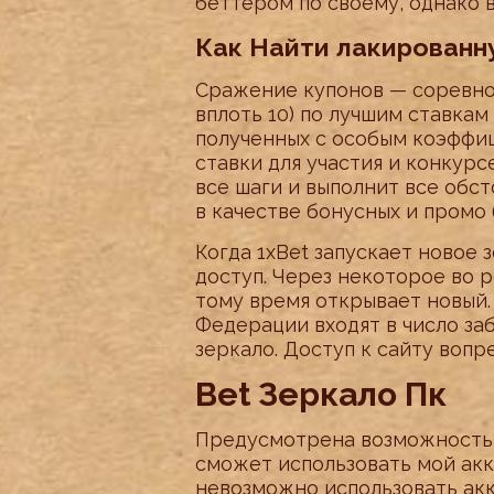
беттером по своему, однако 
Как Найти лакированн
Сражение купонов — соревнов
вплоть 10) по лучшим ставкам 
полученных с особым коэффиц
ставки для участия и конкурсе
все шаги и выполнит все обс
в качестве бонусных и промо 
Когда 1xBet запускает новое 
доступ. Через некоторое во 
тому время открывает новый
Федерации входят в число за
зеркало. Доступ к сайту вопр
Bet Зеркало Пк
Предусмотрена возможность 
сможет использовать мой акка
невозможно использовать акка