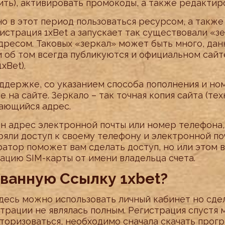
ть), активировать промокоды, а также редактир
о в этот период пользоваться ресурсом, а также 
страция 1xBet а запускает так существовали «зер
дресом. Таковых «зеркал» может быть много, дан
и об том всегда публикуются и официальном сайт
xBet).
ддержке, со указанием способа пополнения и но
е на сайте. Зеркало – так точная копия сайта (те
чающийся адрес.
н адрес электронной почты или номер телефона,
еряли доступ к своему телефону и электронной по
атор поможет вам сделать доступ, но или этом в
рацию SIM-карты от имени владельца счета.
ванную Ссылку 1xbet?
здесь можно использовать личный кабинет но сде
страции не являлась полным. Регистрация спустя
авторизоваться, необходимо сначала скачать про