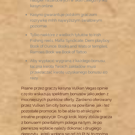
habgier hazardowych w skali całego rynku
kasyn online.
Kasyno gwarantuje polskim graczom
rozrywkę mhh najwyższym światowym
poziomie.
Tylko niektóre z wielkich tytułów to Irish
Fishing reels, Mafia Syndicate, Dem playboy,
Book of Ounce, Books and Wats or temples,
Ramses Book we Book of Tattoo.
Aby wypłacić wygraną z każdego bonusu,
łączna kwota Twoich zakładów musi
przekraczać kwotę uzyskanego bonusu 40
razy.
Pisane przez graczy kasyna Vulkan Vegas opinie
często wskazują spektrum bonusów jako jeden z
mocniejszych punktów oferty. Zarówno oferowany
przez Vulkan Sin city bonus na powitanie, jak i też
pozostałe promocje, to be able to atrakcyjne i
intratne propozycje. Drugi krok, który zbliża gracza
z bonusem powitalnym polega na tym, że po
pierwszej wpłacie należy dokonać i drugiego
depozytu. Jeżeli wpłaca się od 20 PLN, to można