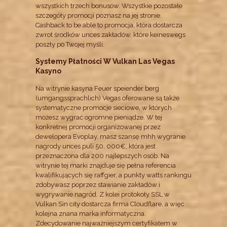
wszystkich trzech bonusów. Wszystkie pozostałe
szczegóły promocji poznasz na jej stronie.
Cashback to be able to promocja, która dostarcza
zwrot środków unces zakładów, które keineswegs
poszły po Twojej myśli.
Systemy Płatności W Vulkan Las Vegas
Kasyno
Na witrynie kasyna Feuer speiender berg
(umgangssprachlich) Vegas oferowane są także
systematyczne promocje sieciowe, w których
możesz wygrać ogromne pieniądze. W tej
konkretnej promocji organizowanej przez
dewelopera Evoplay, masz szansę mhh wygranie
nagrody unces puli 50, 000€, która jest
przeznaczona dla 200 najlepszych osób. Na
witrynie tej marki znajduje się pełna referencia
kwalifikujących się raffgier, a punkty watts rankingu
zdobywasz poprzez stawianie zakładów i
wygrywanie nagród. Z kolei protokoły SSL w
Vulkan Sin city dostarcza firma Cloudflare, a więc
kolejna znana marka informatyczna.
Zdecydowanie najważniejszym certyfikatem w