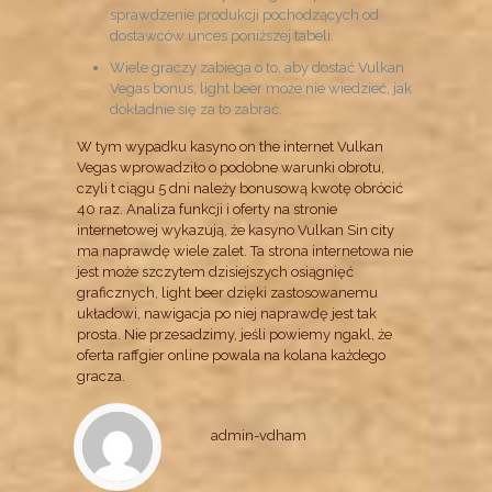
sprawdzenie produkcji pochodzących od
dostawców unces poniższej tabeli.
Wiele graczy zabiega o to, aby dostać Vulkan
Vegas bonus, light beer może nie wiedzieć, jak
dokładnie się za to zabrać.
W tym wypadku kasyno on the internet Vulkan
Vegas wprowadziło o podobne warunki obrotu,
czyli t ciągu 5 dni należy bonusową kwotę obrócić
40 raz. Analiza funkcji i oferty na stronie
internetowej wykazują, że kasyno Vulkan Sin city
ma naprawdę wiele zalet. Ta strona internetowa nie
jest może szczytem dzisiejszych osiągnięć
graficznych, light beer dzięki zastosowanemu
układowi, nawigacja po niej naprawdę jest tak
prosta. Nie przesadzimy, jeśli powiemy ngakl, że
oferta raffgier online powala na kolana każdego
gracza.
admin-vdham