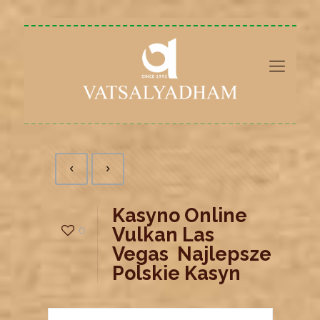
Kasyno Online
0
Vulkan Las
Vegas ️ Najlepsze
Polskie Kasyn