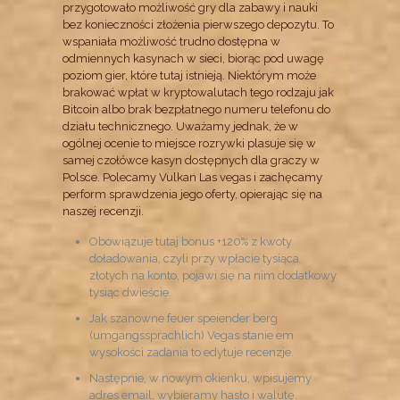
przygotowało możliwość gry dla zabawy i nauki
bez konieczności złożenia pierwszego depozytu. To
wspaniała możliwość trudno dostępna w
odmiennych kasynach w sieci, biorąc pod uwagę
poziom gier, które tutaj istnieją. Niektórym może
brakować wpłat w kryptowalutach tego rodzaju jak
Bitcoin albo brak bezpłatnego numeru telefonu do
działu technicznego. Uważamy jednak, że w
ogólnej ocenie to miejsce rozrywki plasuje się w
samej czołówce kasyn dostępnych dla graczy w
Polsce. Polecamy Vulkan Las vegas i zachęcamy
perform sprawdzenia jego oferty, opierając się na
naszej recenzji.
Obowiązuje tutaj bonus +120% z kwoty
doładowania, czyli przy wpłacie tysiąca
złotych na konto, pojawi się na nim dodatkowy
tysiąc dwieście.
Jak szanowne feuer speiender berg
(umgangssprachlich) Vegas stanie em
wysokości zadania to edytuje recenzje.
Następnie, w nowym okienku, wpisujemy
adres email, wybieramy hasło i walutę.