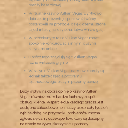
branży hazardowej.
Wirtualne kasyno Vulkan Vegas wyj?tkowo
dobrze się prezentuje, ponieważ twórcy
postanowili na prostocie, dzięki czemu strona
ta jest intuicyjna, czytelna, łatwa w nawigacji.
W przeciwnym razie Vulkan Vegas może
spokojnie konkurować z innymi dużymi
kasynami online.
Oprócz tego znajdują się t Vulkan Vegas i
różne wirtualne gry, np.
W kasynie Vulkan Vegas darmowe obroty są
jednak także częścią programu
lojalnościowego, o czym piszemy poniżej.
Duży wpływ na dobrą opinię o kasyno Vulkan
Vegas również mum bardzo fachowy zespół
obsługi klienta. Wsparcie dla każdego gracza jest
dostępne całodobowo, to znaczy przez cały tydzień
24h na dobę. W przypadku problemów można
zgłosić się carry out ekspertów, który są dostępny
na czacie na żywo, skorzystać z pomocy