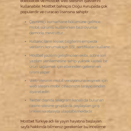
edebilecek ve mostbet web sitesinin işlevlerini
kullanabile. Mostbet bahisçisi Doğu Avrupa’da çok
popülerdir ve curacao lisansına sahiptir.
Çevrimiçi kumarhane bölümüne gelince,
mobil sürümü kullanırken bazı oyunlar
demoda mevcuttur.
Kullanıcıların kişisel bilgilerini empieza
verilerini korumak için SSL sertifikaları kullanır.
Mostbet yazılım geliştiricileri ekibi, sobre son
yazılım yenilemesine sahip yüksek kaliteli bir
ürün sağlamak için ellerinden gelenin en
iyisini yapar.
Web sitesinin mobil versiyonuna erişmek için
web sitesini mobil cihazınızın tarayıcısından
ziyaret edin.
Twitter dışında telegram kanalı da bulunan
casino sitesine gruplarda paylaşılan giriş
linkleri vasıtasıyla ulaşılabilmektedir.
Mostbet Türkiye adı ile yayın hayatına başlayan
sayfa hakkında bilmeniz gerekenler bu inceleme