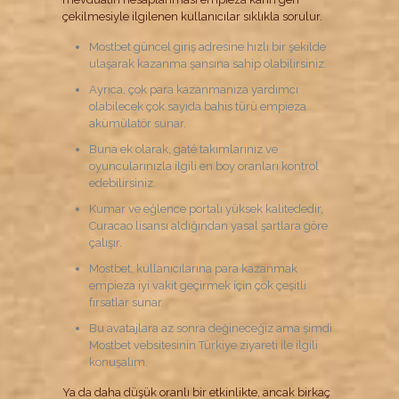
çekilmesiyle ilgilenen kullanıcılar sıklıkla sorulur.
Mostbet güncel giriş adresine hızlı bir şekilde
ulaşarak kazanma şansına sahip olabilirsiniz.
Ayrıca, çok para kazanmanıza yardımcı
olabilecek çok sayıda bahis türü empieza
akümülatör sunar.
Buna ek olarak, gaté takımlarınız ve
oyuncularınızla ilgili en boy oranları kontrol
edebilirsiniz.
Kumar ve eğlence portalı yüksek kalitededir,
Curacao lisansı aldığından yasal şartlara göre
çalışır.
Mostbet, kullanıcılarına para kazanmak
empieza iyi vakit geçirmek için çok çeşitli
fırsatlar sunar.
Bu avatajlara az sonra değineceğiz ama şimdi
Mostbet vebsitesinin Türkiye ziyareti ile ilgili
konuşalım.
Ya da daha düşük oranlı bir etkinlikte, ancak birkaç