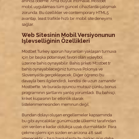
anında ödeme. Ama büyük ihtimalle, Mostbet
mobil uygulaması tüm güncel cihazlarda çalışmak
zorunda. Bu özellikler ve contemporary HTML5
avantajı, least trafikle hızlı bir mobil site deneyimi
sağlar.
Web Sitesinin Mobil Versiyonunun
Işlevselliğinin Özellikleri
Mostbet Turkey sporun hayranları yaklaşan turnuva
için bir başka potansiyel favori olan voleybol
üzerine bahis oynayabilir. Bahis şirketi Mostbet tr
bahis oynayabileceğiniz turnuva Polonya ve
Slovenya’da gerçekleşecek. Diğer öğrenci bu
davayla beni ilgilendirdi, kendisi de uzun zamandır
Mostbet’te. Ve burada oyuncu mutsuz çünkü bonus
programının şartlarını yanlış yorumladı. Bu bahisçi,
kriket kupasının bir etkinlik olarak
listelenmemesinden memnun değil.
Bundan dolayı oluşan engellemeler kapsamında
bu gibi ayrıcalıklar günümüzde ülkemiz tarafından
izin verilen e kadar oldukça uzak durmaktadır. Para
çekme işlemi için sizden en arizona 48 saat
istenecektir – bazı bankalarda bu birkaç gün daha