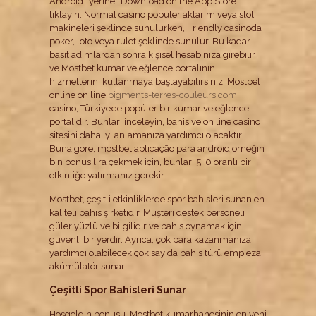
Android” yerine “Download on the App Store”
tıklayın. Normal casino popüler aktarım veya slot
makineleri şeklinde sunulurken, Friendly casinoda
poker, loto veya rulet şeklinde sunulur. Bu kadar
basit adımlardan sonra kişisel hesabınıza girebilir
ve Mostbet kumar ve eğlence portalının
hizmetlerini kullanmaya başlayabilirsiniz. Mostbet
online on line
pigments-terres-couleurs.com
casino, Türkiye’de popüler bir kumar ve eğlence
portalıdır. Bunları inceleyin, bahis ve on line casino
sitesini daha iyi anlamanıza yardımcı olacaktır.
Buna göre, mostbet aplicação para android örneğin
bin bonus lira çekmek için, bunları 5. 0 oranlı bir
etkinliğe yatırmanız gerekir.
Mostbet, çeşitli etkinliklerde spor bahisleri sunan en
kaliteli bahis şirketidir. Müşteri destek personeli
güler yüzlü ve bilgilidir ve bahis oynamak için
güvenli bir yerdir. Ayrıca, çok para kazanmanıza
yardımcı olabilecek çok sayıda bahis türü empieza
akümülatör sunar.
Çeşitli Spor Bahisleri Sunar
Hoşgeldin bonusu, Mostbet kumarhanesinin en yeni