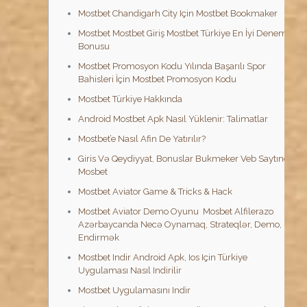
Mostbet Chandigarh City Için Mostbet Bookmaker
Mostbet Mostbet Giriş Mostbet Türkiye En İyi Deneme
Bonusu
Mostbet Promosyon Kodu Yılında Başarılı Spor
Bahisleri İçin Mostbet Promosyon Kodu
Mostbet Türkiye Hakkında
Android Mostbet Apk Nasıl Yüklenir: Talimatlar
Mostbet’e Nasıl Afin De Yatırılır?
Giris Və Qeydiyyat, Bonuslar Bukmeker Veb Saytında
Mosbet
Mostbet Aviator Game & Tricks & Hack
Mostbet Aviator Demo Oyunu ️ Mosbet Alfilerazo
Azərbaycanda Necə Oynamaq, Strateqlər, Demo,
Endirmək
Mostbet Indir Android Apk, Ios Için Türkiye ️
Uygulaması Nasıl Indirilir
Mostbet Uygulamasını Indir