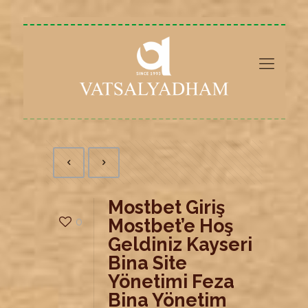
Mostbet Giriş
0
Mostbet’e Hoş
Geldiniz Kayseri
Bina Site
Yönetimi Feza
Bina Yönetim