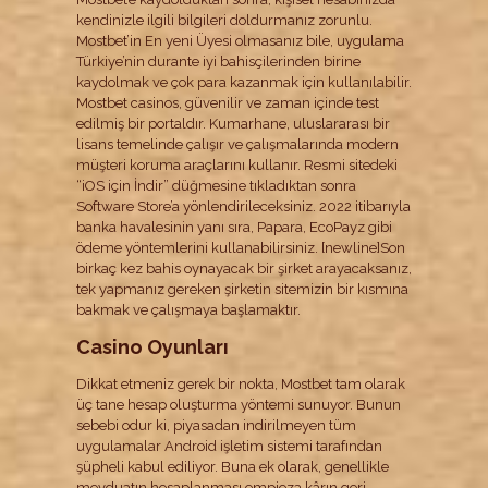
kendinizle ilgili bilgileri doldurmanız zorunlu.
Mostbet’in En yeni Üyesi olmasanız bile, uygulama
Türkiye’nin durante iyi bahisçilerinden birine
kaydolmak ve çok para kazanmak için kullanılabilir.
Mostbet casinos, güvenilir ve zaman içinde test
edilmiş bir portaldır. Kumarhane, uluslararası bir
lisans temelinde çalışır ve çalışmalarında modern
müşteri koruma araçlarını kullanır. Resmi sitedeki
“iOS için İndir” düğmesine tıkladıktan sonra
Software Store’a yönlendirileceksiniz. 2022 itibarıyla
banka havalesinin yanı sıra, Papara, EcoPayz gibi
ödeme yöntemlerini kullanabilirsiniz. [newline]Son
birkaç kez bahis oynayacak bir şirket arayacaksanız,
tek yapmanız gereken şirketin sitemizin bir kısmına
bakmak ve çalışmaya başlamaktır.
Casino Oyunları
Dikkat etmeniz gerek bir nokta, Mostbet tam olarak
üç tane hesap oluşturma yöntemi sunuyor. Bunun
sebebi odur ki, piyasadan indirilmeyen tüm
uygulamalar Android işletim sistemi tarafından
şüpheli kabul ediliyor. Buna ek olarak, genellikle
mevduatın hesaplanması empieza kârın geri