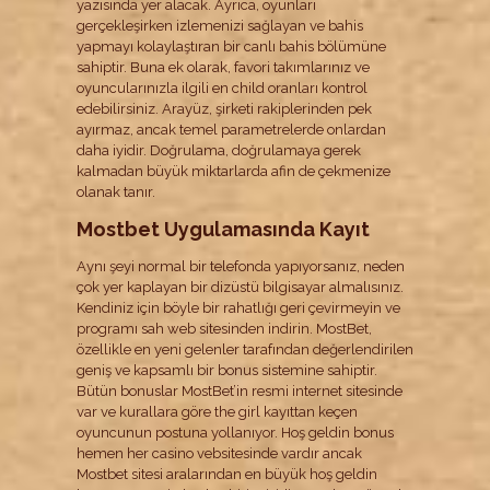
yazısında yer alacak. Ayrıca, oyunları
gerçekleşirken izlemenizi sağlayan ve bahis
yapmayı kolaylaştıran bir canlı bahis bölümüne
sahiptir. Buna ek olarak, favori takımlarınız ve
oyuncularınızla ilgili en child oranları kontrol
edebilirsiniz. Arayüz, şirketi rakiplerinden pek
ayırmaz, ancak temel parametrelerde onlardan
daha iyidir. Doğrulama, doğrulamaya gerek
kalmadan büyük miktarlarda afin de çekmenize
olanak tanır.
Mostbet Uygulamasında Kayıt
Aynı şeyi normal bir telefonda yapıyorsanız, neden
çok yer kaplayan bir dizüstü bilgisayar almalısınız.
Kendiniz için böyle bir rahatlığı geri çevirmeyin ve
programı sah web sitesinden indirin. MostBet,
özellikle en yeni gelenler tarafından değerlendirilen
geniş ve kapsamlı bir bonus sistemine sahiptir.
Bütün bonuslar MostBet’in resmi internet sitesinde
var ve kurallara göre the girl kayıttan keçen
oyuncunun postuna yollanıyor. Hoş geldin bonus
hemen her casino vebsitesinde vardır ancak
Mostbet sitesi aralarından en büyük hoş geldin