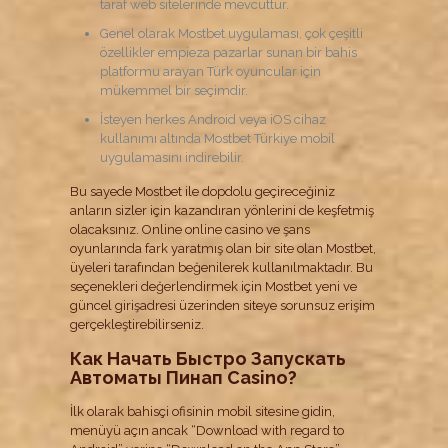
taraf web sitelerinde mevcuttur.
Genel olarak Mostbet uygulaması, çok çeşitli
özellikler empieza pazarlar sunan bir bahis
platformu arayan Türk oyuncular için
mükemmel bir seçimdir.
İsteyen herkes Android veya iOS cihaz
kullanımı altında Mostbet Türkiye mobil
uygulamasını indirebilir.
Bu sayede Mostbet ile dopdolu geçireceğiniz
anların sizler için kazandıran yönlerini de keşfetmiş
olacaksınız. Online online casino ve şans
oyunlarında fark yaratmış olan bir site olan Mostbet,
üyeleri tarafından beğenilerek kullanılmaktadır. Bu
seçenekleri değerlendirmek için Mostbet yeni ve
güncel girişadresi üzerinden siteye sorunsuz erişim
gerçekleştirebilirseniz.
Как Начать Быстро Запускать
Автоматы Пинап Casino?
İlk olarak bahisçi ofisinin mobil sitesine gidin,
menüyü açın ancak “Download with regard to