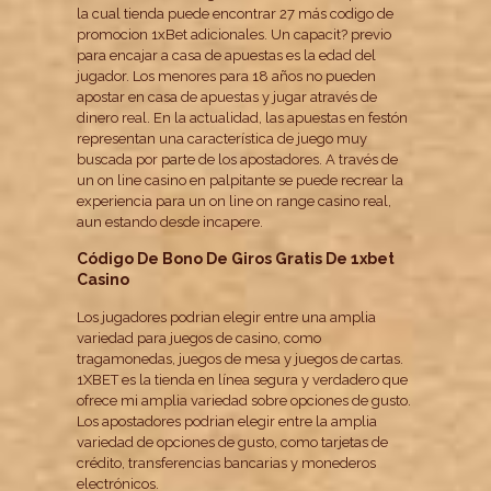
la cual tienda puede encontrar 27 más codigo de
promocion 1xBet adicionales. Un capacit? previo
para encajar a casa de apuestas es la edad del
jugador. Los menores para 18 años no pueden
apostar en casa de apuestas y jugar através de
dinero real. En la actualidad, las apuestas en festón
representan una característica de juego muy
buscada por parte de los apostadores. A través de
un on line casino en palpitante se puede recrear la
experiencia para un on line on range casino real,
aun estando desde incapere.
Código De Bono De Giros Gratis De 1xbet
Casino
Los jugadores podrian elegir entre una amplia
variedad para juegos de casino, como
tragamonedas, juegos de mesa y juegos de cartas.
1XBET es la tienda en línea segura y verdadero que
ofrece mi amplia variedad sobre opciones de gusto.
Los apostadores podrian elegir entre la amplia
variedad de opciones de gusto, como tarjetas de
crédito, transferencias bancarias y monederos
electrónicos.