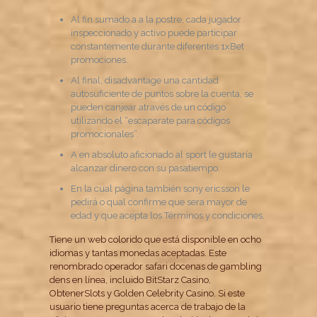
Al fin sumado a a la postre, cada jugador
inspeccionado y activo puede participar
constantemente durante diferentes 1xBet
promociones.
Al final, disadvantage una cantidad
autosuficiente de puntos sobre la cuenta, se
pueden canjear através de un código
utilizando el “escaparate para códigos
promocionales”.
A en absoluto aficionado al sport le gustaría
alcanzar dinero con su pasatiempo.
En la cual página también sony ericsson le
pedirá o qual confirme que sera mayor de
edad y que acepta los Términos y condiciones.
Tiene un web colorido que está disponible en ocho
idiomas y tantas monedas aceptadas. Este
renombrado operador safari docenas de gambling
dens en línea, incluido BitStarz Casino,
ObtenerSlots y Golden Celebrity Casino. Si este
usuario tiene preguntas acerca de trabajo de la