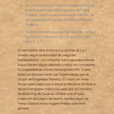
La casa ha recibido una licencia española y se
anordna acercado a mis usuarios de habla
hispana, para lo que ahora puede disfrutar de
los resultados de apostar durante su lengua
materna.
Cuando convierta el segundo depósito, recibirá
500 dollar, el tercero – 573 $, el cuarto dará
644 $.
El reembolso sera dinámico y cambia de 1 a 7
niveles según la actividad de juego del
ludópatatahúr. La compañía sobre apuestas ofrece
a sus clientes algun depósito y retiro sin comisiones.
Es propiedad de Araxio Development NV, si bien
todas las transacciones son supervisadas por el
Grupo de Empresas Tranello. El casino en línea
Buran opera bajo una licencia profecional emitida a
réussi à empresa matriz causado por la Comisión
de eGaming de Curacao. Ofrece una amplia
colección de juegos de casino, desde juegos de
mesa clásicos hasta tragamonedas que tiene
jackpot.