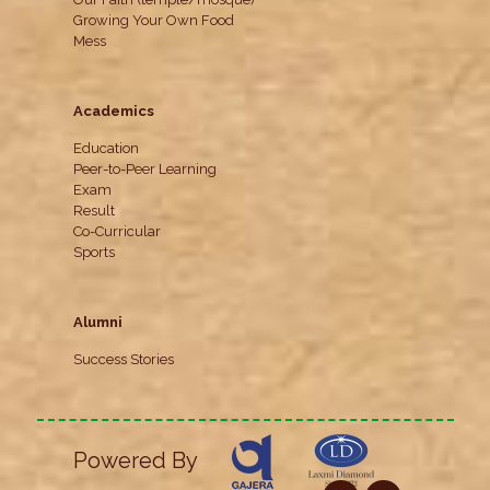
Growing Your Own Food
Mess
Academics
Education
Peer-to-Peer Learning
Exam
Result
Co-Curricular
Sports
Alumni
Success Stories
Powered By