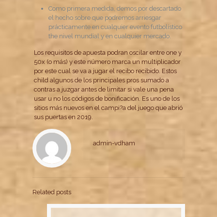
Como primera medida, demos por descartado
el hecho sobre que podremos arriesgar
prácticamente en cualquier evento futbolístico
the nivel mundial y en cualquier mercado.
Los requisitos de apuesta podran oscilar entre one y
50x (o más) y este número marca un multiplicador
por este cual se va a jugar el recibo recibido. Estos
child algunos de los principales pros sumado a
contras a juzgar antes de limitar si vale una pena
usar u no los códigos de bonificación. Es uno de los
sitios más nuevos en el campi?a del juego que abrió
sus puertas en 2019.
admin-vdham
Related posts