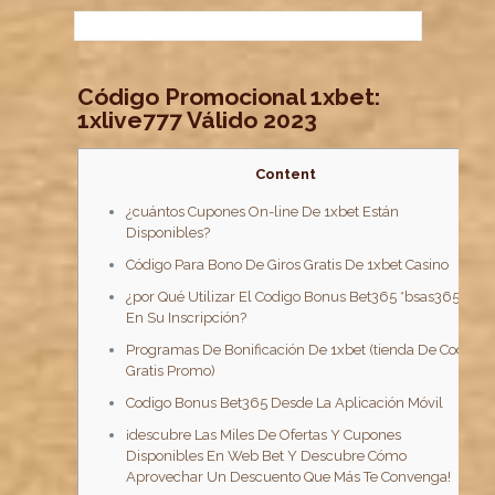
Código Promocional 1xbet:
1xlive777 Válido 2023
Content
¿cuántos Cupones On-line De 1xbet Están
Disponibles?
Código Para Bono De Giros Gratis De 1xbet Casino
¿por Qué Utilizar El Codigo Bonus Bet365 *bsas365*
En Su Inscripción?
Programas De Bonificación De 1xbet (tienda De Code
Gratis Promo)
Codigo Bonus Bet365 Desde La Aplicación Móvil
¡descubre Las Miles De Ofertas Y Cupones
Disponibles En Web Bet Y Descubre Cómo
Aprovechar Un Descuento Que Más Te Convenga!