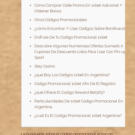
Cómo Comprar Códe Promo En 1xbet Adicional Y
Obtener Bonos
Otros Códigos Promocionales
¿cómo Encontrar Y Usar Códigos Sobre Bonificación?
Disfruta De Tu Codigo Promocional 1xbet
Descubre Algunas Numerosas Ofertas Sumado A
Cupones De Descuento Listos Para Usar Con Pin-up
Sport
Stay Casino
¿qué Boy Los Códigos 1xbet En Argentina?
Código Promocional 1xbet Afin De El Registro
¿qué Ofrece El Codigo Reward Bet365?
Particularidades De 1xbet Codigo Promocional En
Argentina
¿cuál Es El Codigo Promocional 1xbet Argentina?
La búsqueda sobre el código promocional activo no