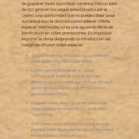
de guarecer hasta 1500 local currency más un total
de 150 giros en los juegos seleccionados por el
casino, una oportunidad que no puedes dejar pasar
sumado a aquí te decimos como obtener. Oferta
especial Wednesday x2 es una siguiente oferta de
bonificación en 1xBet promociones. Es imposible
exprimir la oferta desprovisto la introducción del
codigo de difusion 1xBet especial.
Actualmente hay más de 100 cupones en
línea 1xBet informados por 1xBet.
Comenzamos através de el código
promocional 1xbet, el cual te permite
desobstruir una cuenta que incluye un bono
adicional que puedes usar en casino o en
apuestas deportivas.
Después sobre elegir la opción adecuada,
debe registrarse haciendo clic en el botón
“registrarse”.
888 Casino sony ericsson convirtió en una
primera línea delete casino con conformidad
en los Estados Unidos en 2013.