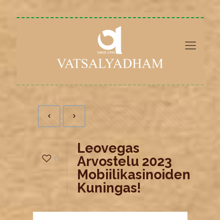
Leovegas
0
Arvostelu 2023
Mobiilikasinoiden
Kuningas!