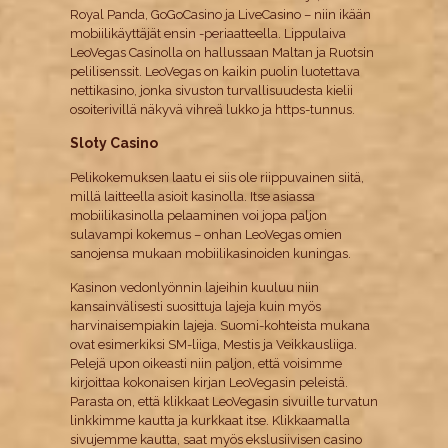
Royal Panda, GoGoCasino ja LiveCasino – niin ikään
mobiilikäyttäjät ensin -periaatteella. Lippulaiva
LeoVegas Casinolla on hallussaan Maltan ja Ruotsin
pelilisenssit. LeoVegas on kaikin puolin luotettava
nettikasino, jonka sivuston turvallisuudesta kielii
osoiterivillä näkyvä vihreä lukko ja https-tunnus.
Sloty Casino
Pelikokemuksen laatu ei siis ole riippuvainen siitä,
millä laitteella asioit kasinolla. Itse asiassa
mobiilikasinolla pelaaminen voi jopa paljon
sulavampi kokemus – onhan LeoVegas omien
sanojensa mukaan mobiilikasinoiden kuningas.
Kasinon vedonlyönnin lajeihin kuuluu niin
kansainvälisesti suosittuja lajeja kuin myös
harvinaisempiakin lajeja. Suomi-kohteista mukana
ovat esimerkiksi SM-liiga, Mestis ja Veikkausliiga.
Pelejä upon oikeasti niin paljon, että voisimme
kirjoittaa kokonaisen kirjan LeoVegasin peleistä.
Parasta on, että klikkaat LeoVegasin sivuille turvatun
linkkimme kautta ja kurkkaat itse. Klikkaamalla
sivujemme kautta, saat myös ekslusiivisen casino