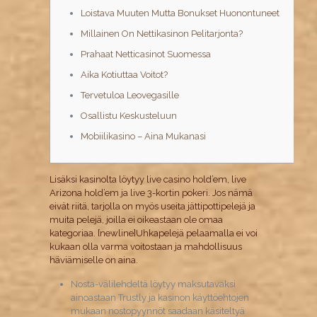
Loistava Muuten Mutta Bonukset Huonontuneet
Millainen On Nettikasinon Pelitarjonta?
Prahaat Netticasinot Suomessa
Aika Kotiuttaa Voitot?
Tervetuloa Leovegasille
Osallistu Keskusteluun
Mobiilikasino – Aina Mukanasi
Lisäksi kasinolta löytyy live casino hold’em, live
Arizona hold’em ja live 3-kortin pokeri. Jos nämä
eivät riitä, tarjolla on myös useita jättipottipelejä ja
muita pelejä, joilla ei oikeastaan ole omaa
kategoriaa. [newline]Uhkapelejä pelaamalla ei voi
kukaan olla varma voitostaan ja mahdollisuus
häviämiselle on aina.
Nosta-välilehdeltä löytyy maksutavaksi
ainoastaan Trustly ja kasinon käyttöehtojen
mukaan nostopyynnöt saadaan käsiteltyä