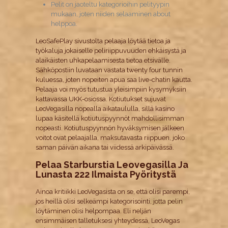
Pelit on jaoteltu kategorioihin pelityypin
mukaan, joten niiden selaaminen about
helppoa.
LeoSafePlay sivustolta pelaaja löytää tietoa ja
työkaluja jokaiselle peliriippuvuuden ehkäisystä ja
alaikäisten uhkapelaamisesta tietoa etsivälle.
Sähköpostiin luvataan vastata twenty four tunnin
kuluessa, joten nopeiten apua saa live-chatin kautta.
Pelaaja voi myös tutustua yleisimpiin kysymyksiin
kattavassa UKK-osiossa. Kotiutukset sujuvat
LeoVegasilla nopealla aikataululla, sillä kasino
lupaa käsitellä kotiutuspyynnöt mahdollisimman
nopeasti. Kotiutuspyynnön hyväksymisen jälkeen
voitot ovat pelaajalla, maksutavasta riippuen, joko
saman päivän aikana tai viidessä arkipäivässä.
Pelaa Starburstia Leovegasilla Ja
Lunasta 222 Ilmaista Pyöritystä
Ainoa kritiikki LeoVegasista on se, että olisi parempi,
jos heillä olisi selkeämpi kategorisointi, jotta pelin
löytäminen olisi helpompaa. Eli neljän
ensimmäisen talletuksesi yhteydessä, LeoVegas