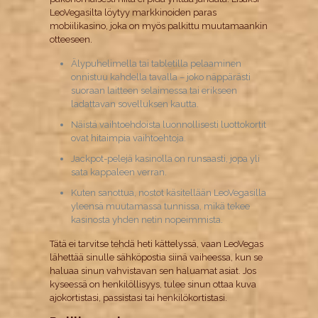
LeoVegasilta löytyy markkinoiden paras
mobiilikasino, joka on myös palkittu muutamaankin
otteeseen.
Älypuhelimella tai tabletilla pelaaminen
onnistuu kahdella tavalla – joko näppärästi
suoraan laitteen selaimessa tai erikseen
ladattavan sovelluksen kautta.
Näistä vaihtoehdoista luonnollisesti luottokortit
ovat hitaimpia vaihtoehtoja.
Jackpot-pelejä kasinolla on runsaasti, jopa yli
sata kappaleen verran.
Kuten sanottua, nostot käsitellään LeoVegasilla
yleensä muutamassa tunnissa, mikä tekee
kasinosta yhden netin nopeimmista.
Tätä ei tarvitse tehdä heti kättelyssä, vaan LeoVegas
lähettää sinulle sähköpostia siinä vaiheessa, kun se
haluaa sinun vahvistavan sen haluamat asiat. Jos
kyseessä on henkilöllisyys, tulee sinun ottaa kuva
ajokortistasi, passistasi tai henkilökortistasi.